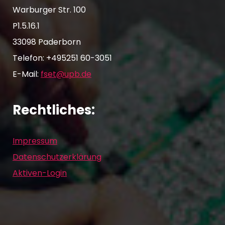
i
Warburger Str. 100
a
1
P1.5.16.1
v
33098 Paderborn
1
i
Telefon: +495251 60-3051
g
,
E-Mail:
fset@upb.de
a
2
t
Rechtliches:
0
i
2
o
Impressum
n
Datenschutzerklärung
5
Aktiven-Login