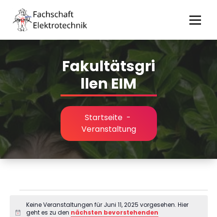
Zum
Inhalt
springen
Fakultätsgri
llen EIM
Startseite
-
Veranstaltung
V
Keine Veranstaltungen für Juni 11, 2025 vorgesehen. Hier
geht es zu den
nächsten bevorstehenden
Hinweis