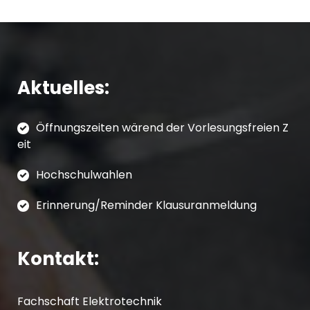
n
n
N
g
g
a
A
v
e
n
Aktuelles:
i
n
s
g
f
i
Öffnungszeiten wärend der Vorlesungsfreien Z
a
eit
c
ü
t
Hochschulwahlen
h
r
i
t
Erinnerung/Reminder Klausuranmeldung
J
o
e
u
n
n
Kontakt:
-
n
N
Fachschaft Elektrotechnik