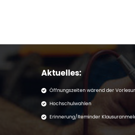
u
n
g
e
n
f
Aktuelles:
ü
Öffnungszeiten wärend der Vorlesun
r
Hochschulwahlen
A
Erinnerung/Reminder Klausuranmel
p