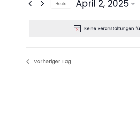
V
April 2, 2025
Heute
Datum
e
wählen.
r
Keine Veranstaltungen für
a
n
Vorheriger Tag
s
t
a
l
t