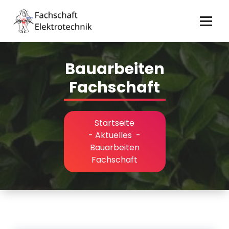
Zum
Inhalt
springen
Bauarbeiten
Fachschaft
Startseite
-
Aktuelles
-
Bauarbeiten
Fachschaft